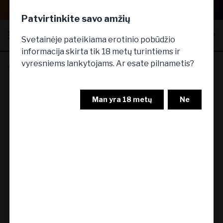
PERKANT UŽ 35€ DOVANA - PRABANGUS, PILNO DYDŽIO CBD KŪNO
PRIEŽIŪROS RINKINYS!
Patvirtinkite savo amžių
Svetainėje pateikiama erotinio pobūdžio
informacija skirta tik 18 metų turintiems ir
vyresniems lankytojams. Ar esate pilnametis?
Analinės klizmos ir dušai
Man yra 18 metų
Ne