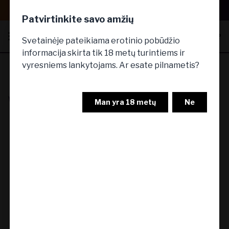
PERKANT UŽ 35€ DOVANA - PRABANGUS, PILNO DYDŽIO CBD KŪNO
PRIEŽIŪROS RINKINYS!
Patvirtinkite savo amžių
Svetainėje pateikiama erotinio pobūdžio
informacija skirta tik 18 metų turintiems ir
vyresniems lankytojams. Ar esate pilnametis?
Prabangus
Man yra 18 metų
Ne