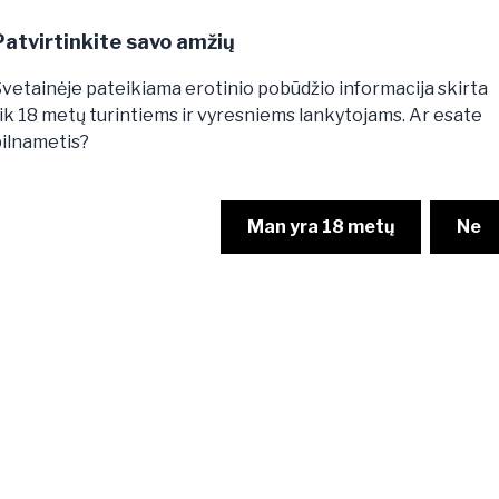
 DOVANA - PRABANGUS, PILNO DYDŽIO CBD KŪNO PRIEŽI
Patvirtinkite savo amžių
vetainėje pateikiama erotinio pobūdžio informacija skirta
0
ik 18 metų turintiems ir vyresniems lankytojams. Ar esate
ilnametis?
Man yra 18 metų
Ne
XR Brands
REALISTIŠKA
"10" REALIST
DILDO"