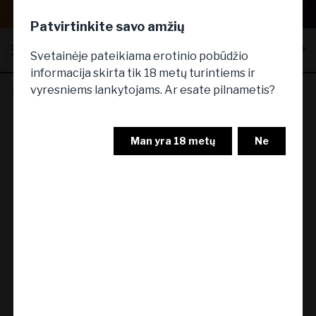
PERKANT UŽ 35€ DOVANA - PRABANGUS, PILNO DYDŽIO CBD KŪNO
PRIEŽIŪROS RINKINYS!
Patvirtinkite savo amžių
Svetainėje pateikiama erotinio pobūdžio
informacija skirta tik 18 metų turintiems ir
vyresniems lankytojams. Ar esate pilnametis?
Dvigubi
Man yra 18 metų
Ne